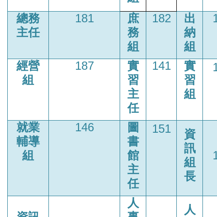
總務
181
庶
182
出
主任
務
納
組
組
經營
187
實
141
實
組
習
習
主
組
任
就業
146
圖
151
資
輔導
書
訊
組
館
組
主
長
任
人
人
資訊
事