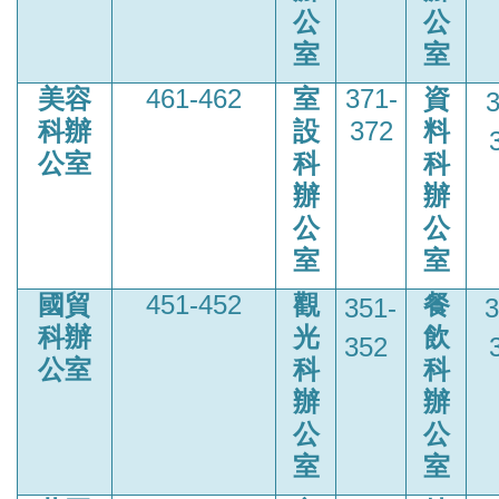
公
公
室
室
美容
461-462
室
371-
資
3
科辦
設
372
料
公室
科
科
辦
辦
公
公
室
室
國貿
451-452
觀
餐
351-
3
科辦
光
飲
352
公室
科
科
辦
辦
公
公
室
室