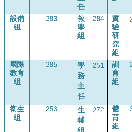
任
設備
283
教
284
實
組
學
驗
組
研
究
組
國際
285
訓
學
251
教育
育
務
組
組
主
任
衛生
253
體
生
272
組
育
輔
組
組