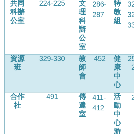
共同
224-225
文
特
286-
3
科辦
理
教
287
3
公室
科
組
3
辦
公
室
資源
329-330
教
452
健
2
班
師
康
會
中
心
合作
491
傳
活
411-
社
達
動
412
室
中
心
游