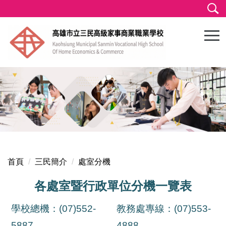
跳
到
主
要
內
容
區
首頁
三民簡介
處室分機
各處室暨行政單位分機一覽表
學校總機：(07)552-
教務處專線：(07)553-
5887
4888