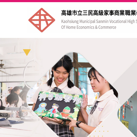
跳
到
主
要
內
容
區