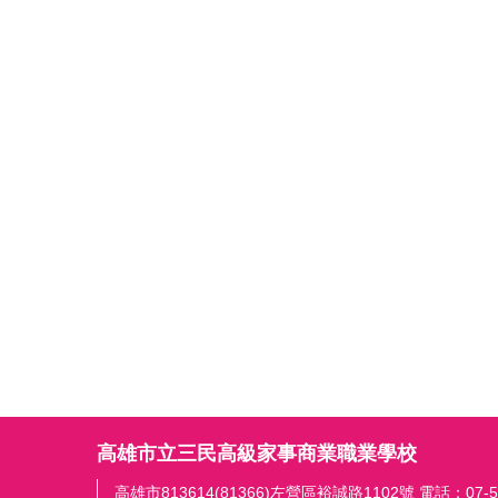
高雄市立三民高級家事商業職業學校
高雄市813614(81366)左營區裕誠路1102號 電話：07-552