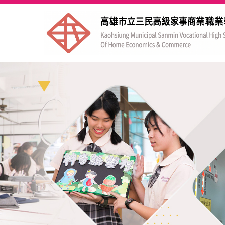
跳
到
主
要
內
容
區