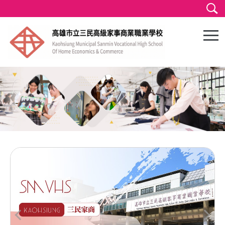
跳
到
主
要
內
容
區