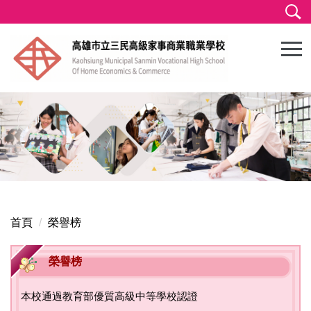
跳
到
主
要
內
容
區
首頁
榮譽榜
榮譽榜
本校通過教育部優質高級中等學校認證